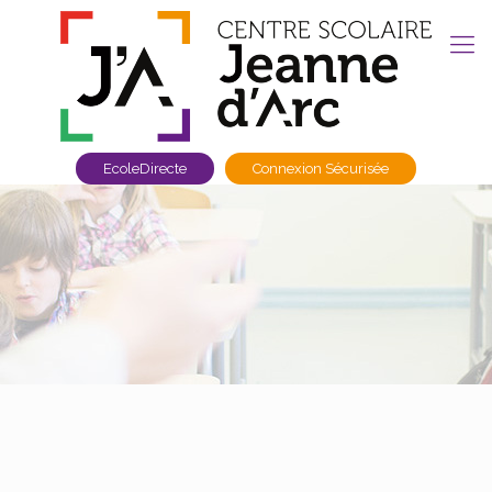
EcoleDirecte
Connexion Sécurisée