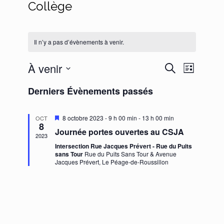
Collège
Il n’y a pas d’évènements à venir.
Recherche
Navigati
À venir
Recherche
Liste
de
et
Sélectionnez
vues
navigation
Derniers Évènements passés
une
Évèneme
de
date.
vues
Mis
8 octobre 2023 - 9 h 00 min
-
13 h 00 min
OCT
Évènemen
8
en
Journée portes ouvertes au CSJA
avant
2023
Intersection Rue Jacques Prévert - Rue du Puits
sans Tour
Rue du Puits Sans Tour & Avenue
Jacques Prévert, Le Péage-de-Roussillon