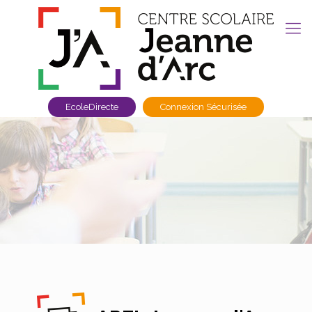
EcoleDirecte
Connexion Sécurisée