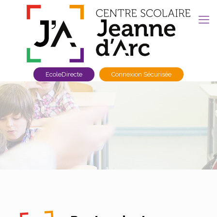
EcoleDirecte
Connexion Sécurisée