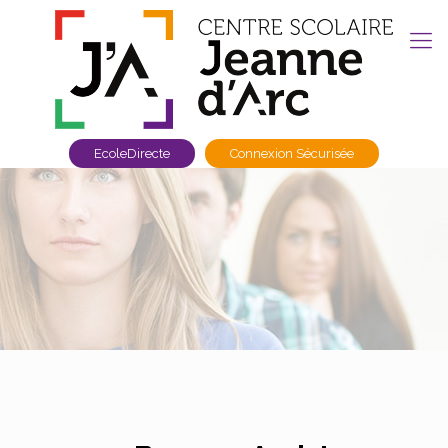
EcoleDirecte
Connexion Sécurisée