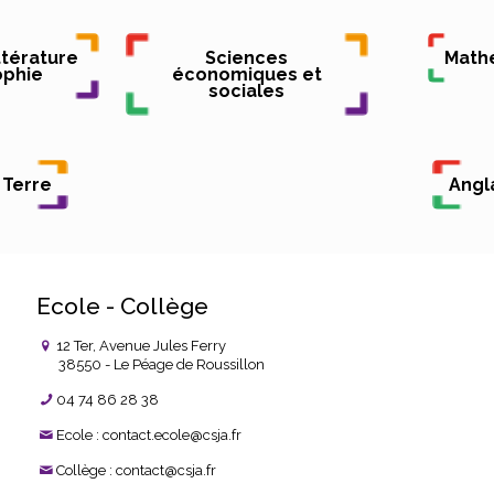
ttérature
Sciences
Math
ophie
économiques et
sociales
 Terre
Angl
Ecole - Collège
12 Ter, Avenue Jules Ferry
38550 - Le Péage de Roussillon
04 74 86 28 38
Ecole : contact.ecole@csja.fr
Collège : contact@csja.fr