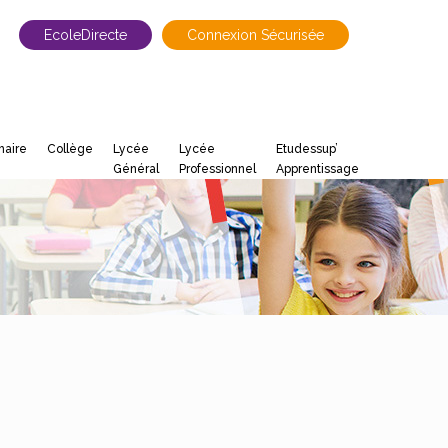
EcoleDirecte
Connexion Sécurisée
maire
Collège
Lycée
Lycée
Etudessup’
Général
Professionnel
Apprentissage